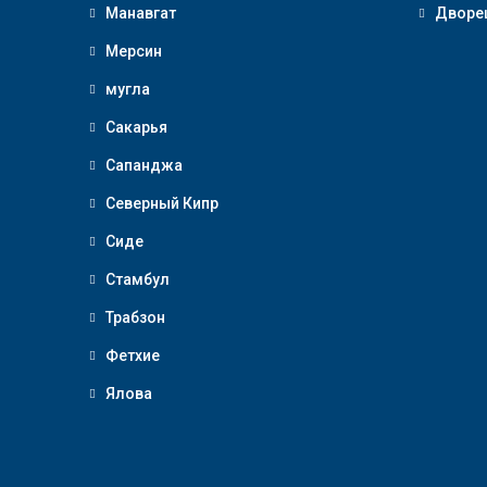
Манавгат
Дворе
Мерсин
мугла
Сакарья
Сапанджа
Северный Кипр
Сиде
Стамбул
Трабзон
Фетхие
Ялова