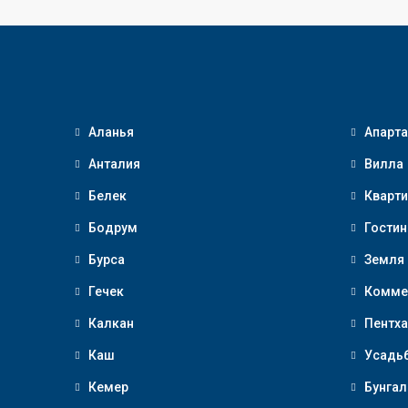
Аланья
Апарт
Анталия
Вилла
Белек
Кварти
Бодрум
Гостин
Бурса
Земля
Гечек
Комме
Калкан
Пентха
Каш
Усадь
Кемер
Бунгал