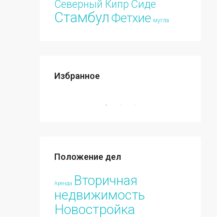
Сиде
Северный Кипр
Стамбул
Фетхие
мугла
Избранное
€213.000
ПРОДАЖА
ИЗБРАННЫЕ
НОВОСТРОЙКА
ИЗБРА
Положение дел
€70.00
Вторичная
Аренда
недвижимость
Новостройка