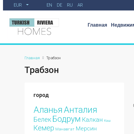
EUR
EN
DE
RU
AR
Главная
Недвижим
Главная
Трабзон
Трабзон
город
Аланья
Анталия
Бодрум
Белек
Калкан
Каш
Кемер
Мерсин
Манавгат