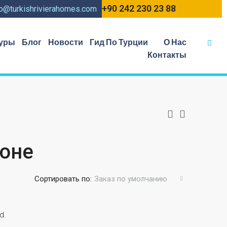
+90 242 230 23 88
fo@turkishrivierahomes.com
уры
Блог
Новости
Гид По Турции
О Нас
Контакты
оне
Сортировать по:
Заказ по умолчанию
d.