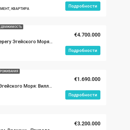
Подробности
МЕНТ, КВАРТИРА
НЕДВИЖИМОСТЬ
€4.700.000
Роскошная Вилла на берегу Эгейского Моря в Бодруме в Комплексе с Услугами Отеля Hİlton
Подробности
ЖА
ИЗБРАННЫЕ
НОВОСТРОЙКА
ИЗБРАННЫЕ
ПРОЖИВАНИЯ
€1.690.000
Ваша Мечта о Доме у Эгейского Моря: Вилла в Ялыковак, Бодрум.
Подробности
€213.000
€70.000
€3.200.000