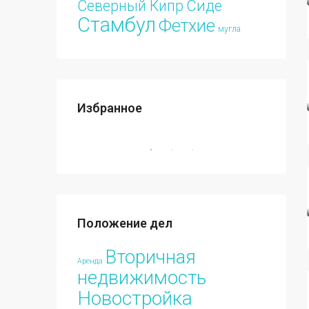
Сиде
Северный Кипр
Стамбул
Фетхие
мугла
Избранное
€213.000
ПРОДАЖА
ИЗБРАННЫЕ
НОВОСТРОЙКА
ИЗБРА
Положение дел
€70.00
Вторичная
Аренда
недвижимость
Новостройка