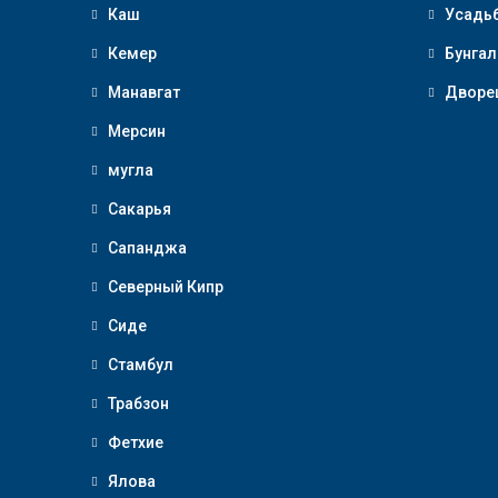
Каш
Усадь
Кемер
Бунгал
Манавгат
Дворе
Мерсин
мугла
Сакарья
Сапанджа
Северный Кипр
Сиде
Стамбул
Трабзон
Фетхие
Ялова