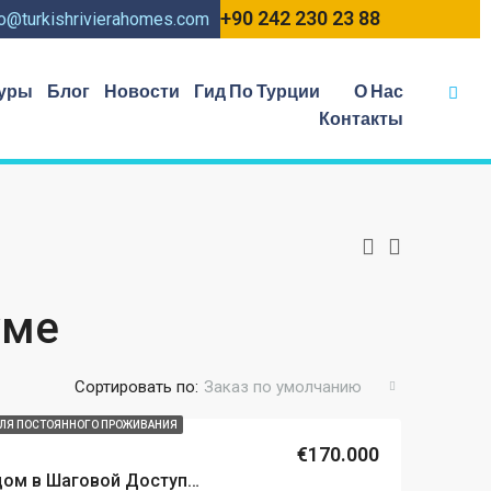
+90 242 230 23 88
fo@turkishrivierahomes.com
уры
Блог
Новости
Гид По Турции
О Нас
Контакты
уме
Сортировать по:
Заказ по умолчанию
ЛЯ ПОСТОЯННОГО ПРОЖИВАНИЯ
€170.000
Уютная Квартира с Садом в Шаговой Доступности от Пляжа.