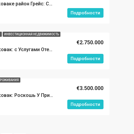
Элитные виллы в Ялыковаке район Грейс: Современный Комфорт у Моря
Подробности
Я
ИНВЕСТИЦИОННАЯ НЕДВИЖИМОСТЬ
€2.750.000
Вилла в Бодруме, Ялыковак: с Услугами Отеля и Правом на Гражданство Турции
Подробности
ПРОЖИВАНИЯ
€3.500.000
Вилла в Бодруме, Ялыковак: Роскошь У Пристани Для Яхт
Подробности