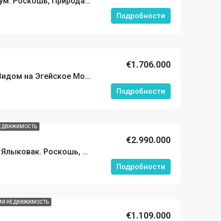
Вилла Ялыковак, Бодрум. Роскошь, Природа и Комфорт на Берегу Эгейского моря
Подробности
€1.706.000
Вилла с Панорамным Видом на Эгейское Море в Центре Ялыковак ,Бодрум
Подробности
НЕДВИЖИМОСТЬ
€2.990.000
Дизайнерская Вилла в Ялыковак. Роскошь, Комфорт и Уединение у Эгейского моря
Подробности
АЯ НЕДВИЖИМОСТЬ
€1.109.000