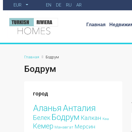
EUR
EN
DE
RU
AR
Главная
Недвижим
Главная
Бодрум
Бодрум
город
Аланья
Анталия
Бодрум
Белек
Калкан
Каш
Кемер
Мерсин
Манавгат