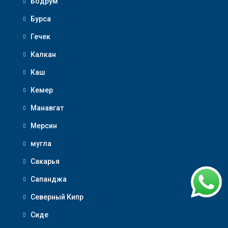
Бодрум
Бурса
Гечек
Калкан
Каш
Кемер
Манавгат
Мерсин
мугла
Сакарья
Сапанджа
Северный Кипр
Сиде