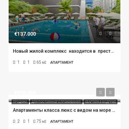
€137.000
Новый жилой комплекс находится в престижном районе в европейской части Стамбула и граничит с лучшими районами этого города: Бахчешихир, Авджилар и Бейликдузу.
1
1
65
м2
АПАРТАМЕНТ
€370.000
ПРОДАЖА
ДЛЯ ПОСТОЯННОГО ПРОЖИВАНИЯ
КВАРТИРА В БОДРУМЕ
ИЗБРАННЫЕ
Апартаменты класса люкс с видом на море в Бодруме
2
1
75
м2
АПАРТАМЕНТ