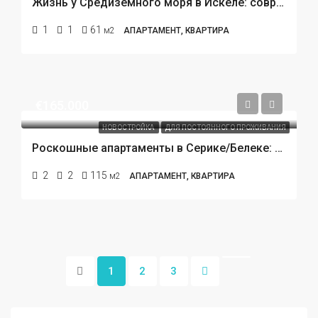
Жизнь у Средиземного моря в Искеле: современный «умный» жилой комплекс с премиальной инфраструктурой
1
1
61
м2
АПАРТАМЕНТ, КВАРТИРА
€165.000
НОВОСТРОЙКА
ДЛЯ ПОСТОЯННОГО ПРОЖИВАНИЯ
Роскошные апартаменты в Серике/Белеке: стиль, комфорт и идеальное расположение для жизни и инвестиций
2
2
115
м2
АПАРТАМЕНТ, КВАРТИРА
1
2
3