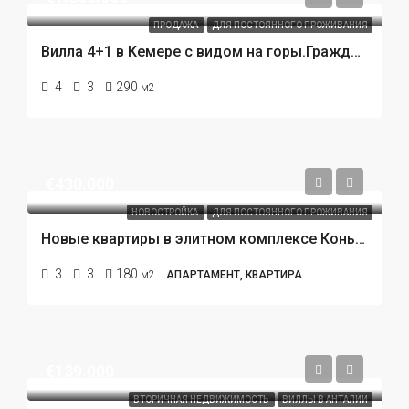
ПРОДАЖА
ДЛЯ ПОСТОЯННОГО ПРОЖИВАНИЯ
Вилла 4+1 в Кемере с видом на горы.Гражданство Турции. 800 метров до моря.
4
3
290
м2
€430.000
НОВОСТРОЙКА
ДЛЯ ПОСТОЯННОГО ПРОЖИВАНИЯ
Новые квартиры в элитном комплексе Коньяалты Анталья. ВНЖ и гражданство.
3
3
180
м2
АПАРТАМЕНТ, КВАРТИРА
€139.000
ВТОРИЧНАЯ НЕДВИЖИМОСТЬ
ВИЛЛЫ В АНТАЛИИ