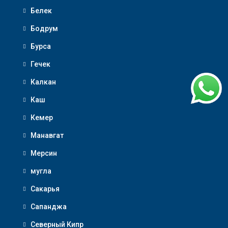
Белек
Бодрум
Бурса
Гечек
Калкан
Каш
Кемер
Манавгат
Мерсин
мугла
Сакарья
Сапанджа
Северный Кипр