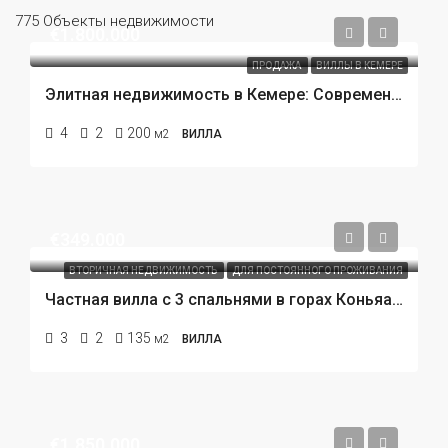
775 Объекты недвижимости
€1.800.000
ПРОДАЖА
ВИЛЛЫ В КЕМЕРЕ
Элитная недвижимость в Кемере: Современные виллы с частным бассейном в 450 метрах от пляжа.
4
2
200
м2
ВИЛЛА
€349.000
ВТОРИЧНАЯ НЕДВИЖИМОСТЬ
ДЛЯ ПОСТОЯННОГО ПРОЖИВАНИЯ
Частная вилла с 3 спальнями в горах Коньяалты (Сарысу), Анталия. Вилла по цене квартиры!
3
2
135
м2
ВИЛЛА
€1.850.000