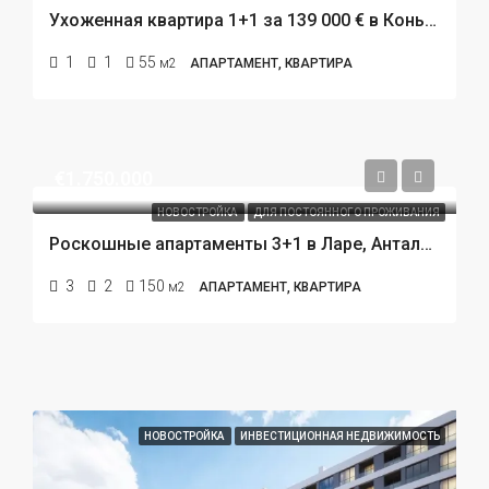
Ухоженная квартира 1+1 за 139 000 € в Коньяалты, Анталья. Престижная резиденция у пляжа.
1
1
55
м2
АПАРТАМЕНТ, КВАРТИРА
€1.750.000
НОВОСТРОЙКА
ДЛЯ ПОСТОЯННОГО ПРОЖИВАНИЯ
Роскошные апартаменты 3+1 в Ларе, Анталья: жизнь на берегу моря в формате 5‑звёздочного отеля
3
2
150
м2
АПАРТАМЕНТ, КВАРТИРА
НОВОСТРОЙКА
ИНВЕСТИЦИОННАЯ НЕДВИЖИМОСТЬ