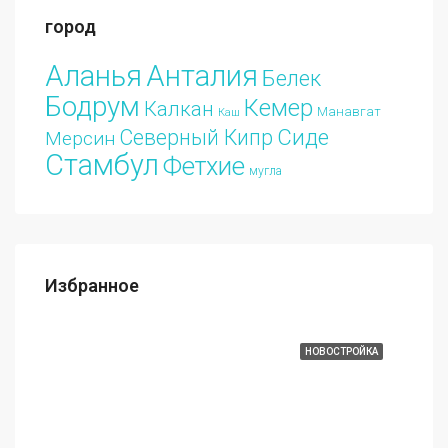
город
Аланья
Анталия
Белек
Бодрум
Кемер
Калкан
Манавгат
Каш
Сиде
Северный Кипр
Мерсин
Стамбул
Фетхие
мугла
Избранное
€213.000
АЖА
ИЗБРАННЫЕ
НОВОСТРОЙКА
ИЗБ