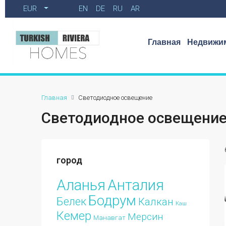
EUR
EN
DE
RU
AR
Главная
Недвижим
Главная
Светодиодное освещение
Светодиодное освещени
город
Аланья
Анталия
Бодрум
Белек
Калкан
Каш
Кемер
Мерсин
Манавгат