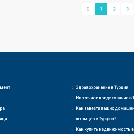
1
2
3
амент
Здравохранение в Турции
Ипотечное кредитование в 
ра
Как завезти ваших домашн
ица
питомцев в Турцию?
Как купить недвижимость в