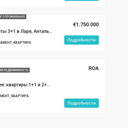
ОГО ПРОЖИВАНИЯ
€1.750.000
Роскошные апартаменты 3+1 в Ларе, Анталья: жизнь на берегу моря в формате 5‑звёздочного отеля
Подробности
АМЕНТ, КВАРТИРА
ROA
АЯ НЕДВИЖИМОСТЬ
Инвестируйте в будущее: квартиры 1+1 и 2+1 в строящемся проекте в центре Кепеза, Анталья!
МЕНТ, КВАРТИРА
Подробности