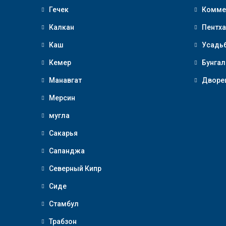
Гечек
Комме
Калкан
Пентха
Каш
Усадь
Кемер
Бунгал
Манавгат
Дворе
Мерсин
мугла
Сакарья
Сапанджа
Северный Кипр
Сиде
Стамбул
Трабзон