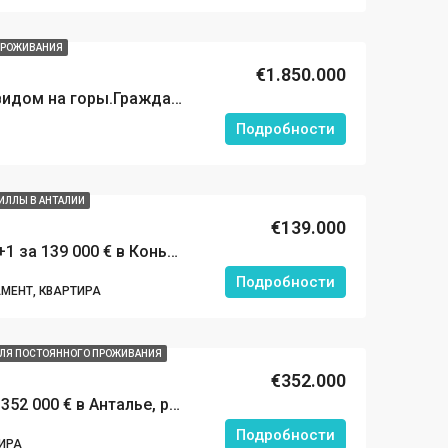
ПРОЖИВАНИЯ
€1.850.000
Вилла 4+1 в Кемере с видом на горы.Гражданство Турции. 800 метров до моря.
Подробности
ИЛЛЫ В АНТАЛИИ
€139.000
Ухоженная квартира 1+1 за 139 000 € в Коньяалты, Анталья. Престижная резиденция у пляжа.
Подробности
МЕНТ, КВАРТИРА
ЛЯ ПОСТОЯННОГО ПРОЖИВАНИЯ
€352.000
Новый дуплекс 4+1 за 352 000 € в Анталье, район Коньяалты. 800 метров до пляжа.
Подробности
ИРА