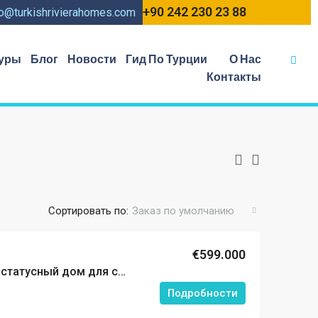
+90 242 230 23 88
fo@turkishrivierahomes.com
уры
Блог
Новости
Гид По Турции
О Нас
Контакты
Сортировать по:
Заказ по умолчанию
€599.000
Гражданство Турции и статусный дом для семьи всего в 800 метрах от пляжа. Редкое предложение.
Подробности