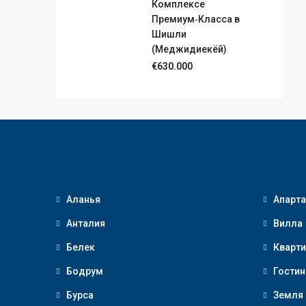
Комплексе
Премиум‑Класса в
Шишли
(Меджидиекёй)
€630.000
Аланья
Апарт
Анталия
Вилла
Белек
Кварти
Бодрум
Гостин
Бурса
Земля