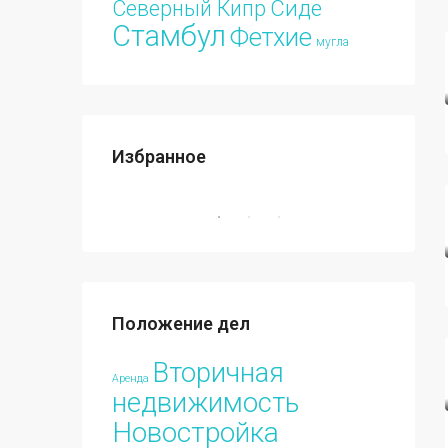
Сиде
Северный Кипр
Стамбул
Фетхие
мугла
Избранное
€213.000
ПРОДАЖА
ИЗБРАННЫЕ
НОВОСТРОЙКА
ИЗБРА
Положение дел
€70.00
Вторичная
Аренда
недвижимость
Новостройка