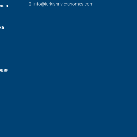
info@turkishrivierahomes.com
ль в
ка
рции