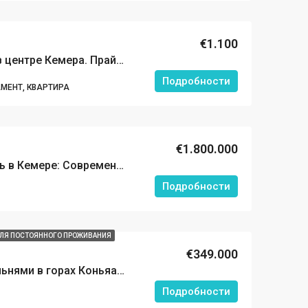
€1.100
Аренда квартиры 2+1 в центре Кемера. Прайм-локация, 300 метров до пляжа.
Подробности
МЕНТ, КВАРТИРА
€1.800.000
ЖА
ИЗБРАННЫЕ
НОВОСТРОЙКА
ИЗБРАННЫЕ
Элитная недвижимость в Кемере: Современные виллы с частным бассейном в 450 метрах от пляжа.
Подробности
ЛЯ ПОСТОЯННОГО ПРОЖИВАНИЯ
€213.000
€70.000
€349.000
Частная вилла с 3 спальнями в горах Коньяалты (Сарысу), Анталия. Вилла по цене квартиры!
Подробности