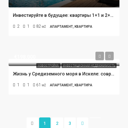
Инвестируйте в будущее: квартиры 1+1 и 2+1 в строящемся проекте в центре Кепеза, Анталья!
2
1
82
м2
АПАРТАМЕНТ, КВАРТИРА
€198.000
НОВОСТРОЙКА
ИНВЕСТИЦИОННАЯ НЕДВИЖИМОСТЬ
Жизнь у Средиземного моря в Искеле: современный «умный» жилой комплекс с премиальной инфраструктурой
1
1
61
м2
АПАРТАМЕНТ, КВАРТИРА
1
2
3