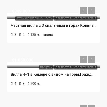
€349.000
ВТОРИЧНАЯ НЕДВИЖИМОСТЬ
ДЛЯ ПОСТОЯННОГО ПРОЖИВАНИЯ
Частная вилла с 3 спальнями в горах Коньяалты (Сарысу), Анталия. Вилла по цене квартиры!
3
2
135
м2
ВИЛЛА
€1.850.000
ПРОДАЖА
ДЛЯ ПОСТОЯННОГО ПРОЖИВАНИЯ
Вилла 4+1 в Кемере с видом на горы.Гражданство Турции. 800 метров до моря.
4
3
290
м2