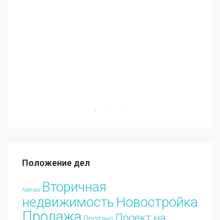
€70
Положение дел
Вторичная
Аренда
Новостройка
недвижимость
Продажа
Проект на
Продано