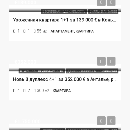
€139.000
ВТОРИЧНАЯ НЕДВИЖИМОСТЬ
ВИЛЛЫ В АНТАЛИИ
Ухоженная квартира 1+1 за 139 000 € в Коньяалты, Анталья. Престижная резиденция у пляжа.
1
1
55
м2
АПАРТАМЕНТ, КВАРТИРА
€352.000
ВТОРИЧНАЯ НЕДВИЖИМОСТЬ
ДЛЯ ПОСТОЯННОГО ПРОЖИВАНИЯ
Новый дуплекс 4+1 за 352 000 € в Анталье, район Коньяалты. 800 метров до пляжа.
4
2
300
м2
КВАРТИРА
€1.750.000