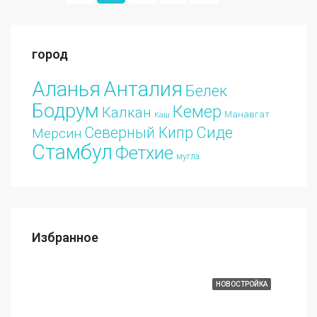
город
Аланья
Анталия
Белек
Бодрум
Кемер
Калкан
Манавгат
Каш
Сиде
Северный Кипр
Мерсин
Стамбул
Фетхие
мугла
Избранное
€213.000
АЖА
ИЗБРАННЫЕ
НОВОСТРОЙКА
ИЗБ