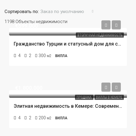
Сортировать по:
Заказ по умолчанию
1198 Объекты недвижимости
€599.000
ВТОРИЧНАЯ НЕДВИЖИМОСТЬ
Гражданство Турции и статусный дом для семьи всего в 800 метрах от пляжа. Редкое предложение.
4
2
300
м2
ВИЛЛА
€1.800.000
ПРОДАЖА
ВИЛЛЫ В КЕМЕРЕ
Элитная недвижимость в Кемере: Современные виллы с частным бассейном в 450 метрах от пляжа.
4
2
200
м2
ВИЛЛА