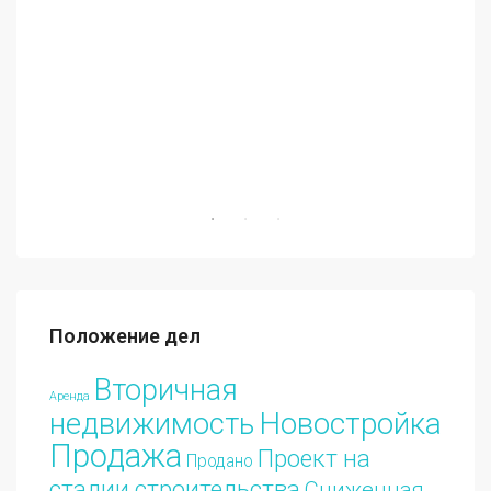
€70
Положение дел
Вторичная
Аренда
Новостройка
недвижимость
Продажа
Проект на
Продано
стадии строительства
Сниженная