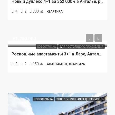
Новый дуплекс 4+1 за 352 000 € в Анталье, район Коньяалты. 800 метров до пляжа.
4
2
300
м2
КВАРТИРА
€1.750.000
НОВОСТРОЙКА
ДЛЯ ПОСТОЯННОГО ПРОЖИВАНИЯ
Роскошные апартаменты 3+1 в Ларе, Анталья: жизнь на берегу моря в формате 5‑звёздочного отеля
3
2
150
м2
АПАРТАМЕНТ, КВАРТИРА
НОВОСТРОЙКА
ИНВЕСТИЦИОННАЯ НЕДВИЖИМОСТЬ