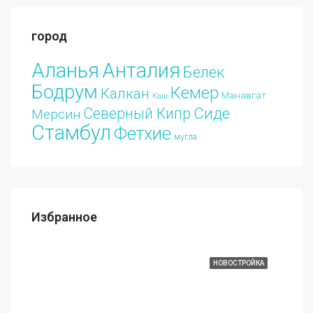
город
Аланья
Анталия
Белек
Бодрум
Кемер
Калкан
Манавгат
Каш
Сиде
Северный Кипр
Мерсин
Стамбул
Фетхие
мугла
Избранное
€213.000
АЖА
ИЗБРАННЫЕ
НОВОСТРОЙКА
ИЗБ