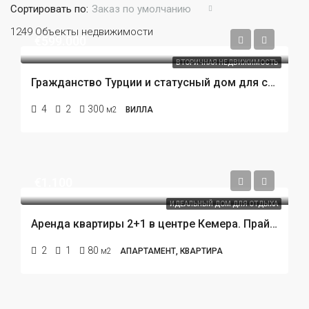
Сортировать по:
Заказ по умолчанию
1249 Объекты недвижимости
€599.000
ВТОРИЧНАЯ НЕДВИЖИМОСТЬ
Гражданство Турции и статусный дом для семьи всего в 800 метрах от пляжа. Редкое предложение.
4
2
300
м2
ВИЛЛА
€1.100
ИДЕАЛЬНЫЙ ДОМ ДЛЯ ОТДЫХА
Аренда квартиры 2+1 в центре Кемера. Прайм-локация, 300 метров до пляжа.
2
1
80
м2
АПАРТАМЕНТ, КВАРТИРА