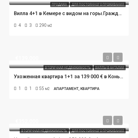
ПРОДАЖА
ДЛЯ ПОСТОЯННОГО ПРОЖИВАНИЯ
Вилла 4+1 в Кемере с видом на горы.Гражданство Турции. 800 метров до моря.
4
3
290
м2
€139.000
ВТОРИЧНАЯ НЕДВИЖИМОСТЬ
ВИЛЛЫ В АНТАЛИИ
Ухоженная квартира 1+1 за 139 000 € в Коньяалты, Анталья. Престижная резиденция у пляжа.
1
1
55
м2
АПАРТАМЕНТ, КВАРТИРА
€352.000
ВТОРИЧНАЯ НЕДВИЖИМОСТЬ
ДЛЯ ПОСТОЯННОГО ПРОЖИВАНИЯ