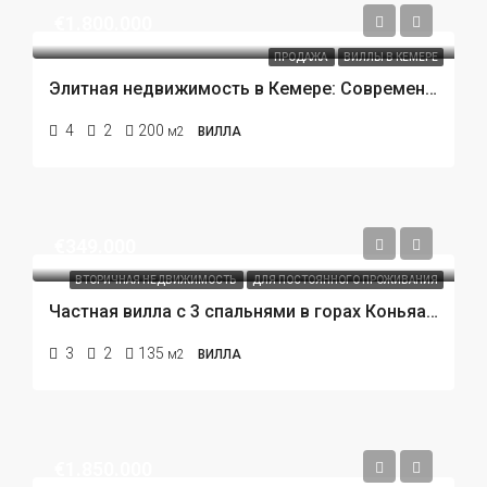
€1.800.000
ПРОДАЖА
ВИЛЛЫ В КЕМЕРЕ
Элитная недвижимость в Кемере: Современные виллы с частным бассейном в 450 метрах от пляжа.
4
2
200
м2
ВИЛЛА
€349.000
ВТОРИЧНАЯ НЕДВИЖИМОСТЬ
ДЛЯ ПОСТОЯННОГО ПРОЖИВАНИЯ
Частная вилла с 3 спальнями в горах Коньяалты (Сарысу), Анталия. Вилла по цене квартиры!
3
2
135
м2
ВИЛЛА
€1.850.000