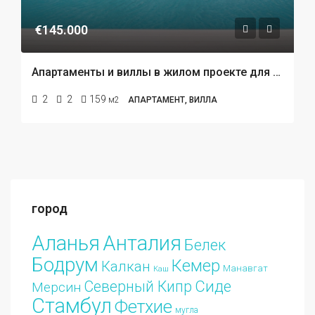
€145.000
Апартаменты и виллы в жилом проекте для продажи в Сиде
2
2
159
м2
АПАРТАМЕНТ, ВИЛЛА
город
Аланья
Анталия
Белек
Бодрум
Кемер
Калкан
Манавгат
Каш
Сиде
Северный Кипр
Мерсин
Стамбул
Фетхие
мугла