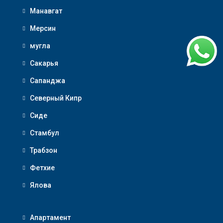
Манавгат
Мерсин
мугла
Сакарья
Сапанджа
Северный Кипр
Сиде
Стамбул
Трабзон
Фетхие
Ялова
Апартамент