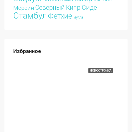
Каш
Сиде
Северный Кипр
Мерсин
Стамбул
Фетхие
мугла
Избранное
€213.000
АЖА
ИЗБРАННЫЕ
НОВОСТРОЙКА
ИЗБ
€70