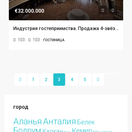
€32.000.000
Индустрия гостеприимства. Продажа 4-звёздочного отеля в Кемере
103
103
ГОСТИНИЦА
1
2
3
4
5
город
Аланья
Анталия
Белек
Бодрум
Кемер
Калкан
Манавгат