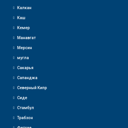
Калкан
Каш
Кемер
Манавгат
Мерсин
мугла
Сакарья
Сапанджа
Северный Кипр
Сиде
Стамбул
Трабзон
Фетхие