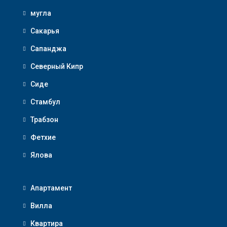
мугла
Сакарья
Сапанджа
Северный Кипр
Сиде
Стамбул
Трабзон
Фетхие
Ялова
Апартамент
Вилла
Квартира