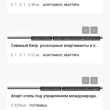
1
1
48
м2
АПАРТАМЕНТ, КВАРТИРА
€135.000
НОВОСТРОЙКА
ИНВЕСТИЦИОННАЯ НЕДВИЖИМОСТЬ
Севеный Кипр: роскошные апартаменты и пентхаусы в Искеле с гарантированным доходом от аренды
1
1
51
м2
АПАРТАМЕНТ, КВАРТИРА
€6.200.000
НОВОСТРОЙКА
ГОСТИНИЧНЫЕ ИНВЕСТИЦИИ
Апарт-отель под управлением международного бренда в Алтынташ Анталия. Готовая инвестиция за 6,2 млн евро
3258
м2
ГОСТИНИЦА