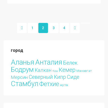
1
2
3
4
город
Аланья
Анталия
Белек
Бодрум
Кемер
Калкан
Манавгат
Каш
Сиде
Северный Кипр
Мерсин
Стамбул
Фетхие
мугла