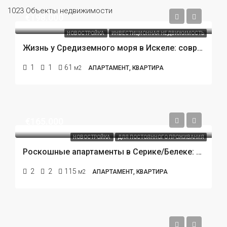
1023 Объекты недвижимости
€198.000
НОВОСТРОЙКА
ИНВЕСТИЦИОННАЯ НЕДВИЖИМОСТЬ
Жизнь у Средиземного моря в Искеле: современный «умный» жилой комплекс с премиальной инфраструктурой
1
1
61
м2
АПАРТАМЕНТ, КВАРТИРА
€165.000
НОВОСТРОЙКА
ДЛЯ ПОСТОЯННОГО ПРОЖИВАНИЯ
Роскошные апартаменты в Серике/Белеке: стиль, комфорт и идеальное расположение для жизни и инвестиций
2
2
115
м2
АПАРТАМЕНТ, КВАРТИРА