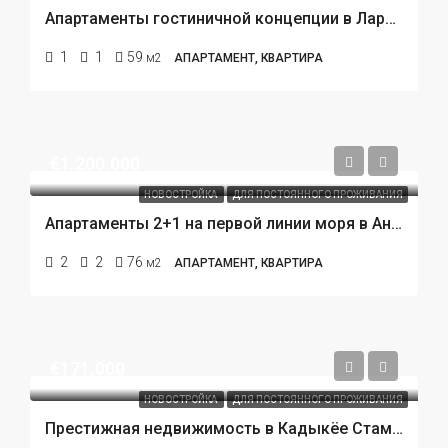
Апартаменты гостиничной концепции в Ларе Анталья: жизнь у моря и максимум комфорта
1
1
59
м2
АПАРТАМЕНТ, КВАРТИРА
€1.200.000
НОВОСТРОЙКА
ДЛЯ ПОСТОЯННОГО ПРОЖИВАНИЯ
Апартаменты 2+1 на первой линии моря в Анталии: жизнь у самого берега и выгодные инвестиции
2
2
76
м2
АПАРТАМЕНТ, КВАРТИРА
€171.000
НОВОСТРОЙКА
ДЛЯ ПОСТОЯННОГО ПРОЖИВАНИЯ
Престижная недвижимость в Кадыкёе Стамбул: современный жилой проект с высоким инвестиционным потенциалом