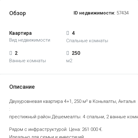
Обзор
ID недвижимости:
57434
Квартира
4
Вид недвижимости
Спальные комнаты
2
250
Ванные комнаты
м2
Описание
Двухуровневая
квартира
4+1,
250
м²
в
Коньяалты,
Анталья
:
престижный
район
Дёшемеалты.
4
спальни,
2
ванные
комн
Р
ядом
с
инфраструктурой.
Цена:
261
000
€.
Идеально
для
семьи
и
инвестиций.