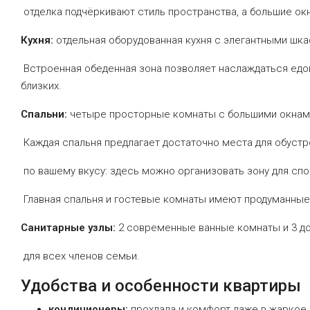
отделка
подчёркивают
стиль
пространства,
а
большие
ок
Кухня:
отдельная
оборудованная
кухня
с
элегантными
шка
Встроенная
обеденная
зона
позволяет
наслаждаться
едо
близких.
Спальни:
четыре
просторные
комнаты
с
большими
окнам
Каждая
спальня
предлагает
достаточно
места
для
обустр
по
вашему
вкусу:
здесь
можно
организовать
зону
для
спо
Главная
спальня
и
гостевые
комнаты
имеют
продуманные
Санитарные
узлы:
2
современные
ванные
комнаты
и
3
до
для
всех
членов
семьи.
Удобства
и
особенности
квартиры
кондиционеры:
прохлада
и
комфорт
даже
в
жаркое