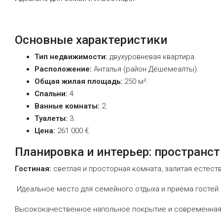
Основные
характеристики
Тип
недвижимости:
двухуровневая
квартира.
Расположение:
Анталья
(район
Дёшемеалты).
Общая
жилая
площадь:
250
м².
Спальни:
4.
Ванные
комнаты:
2.
Туалеты:
3.
Цена:
261
000
€.
Планировка
и
интерьер:
пространст
Гостиная:
светлая
и
просторная
комната,
залитая
естест
Идеальное
место
для
семейного
отдыха
и
приёма
гостей.
Высококачественное
напольное
покрытие
и
современна