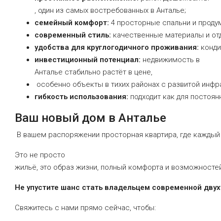
,
один
из
самых
востребованных
в
Анталье;
семейный
комфорт:
4
просторные
спальни
и
проду
современный
стиль:
качественные
материалы
и
от
удобства
для
круглогодичного
проживания:
конди
инвестиционный
потенциал:
недвижимость
в
Анталье
стабильно
растёт
в
цене,
особенно
объекты
в
тихих
районах
с
развитой
инфра
гибкость
использования:
подходит
как
для
постоян
Ваш
новый
дом
в
Анталье
В
вашем
распоряжении
просторная
квартира,
где
каждый
Это
не
просто
жильё,
это
образ
жизни,
полный
комфорта
и
возможностей
Не
упустите
шанс
стать
владельцем
современной
двух
Свяжитесь
с
нами
прямо
сейчас,
чтобы: