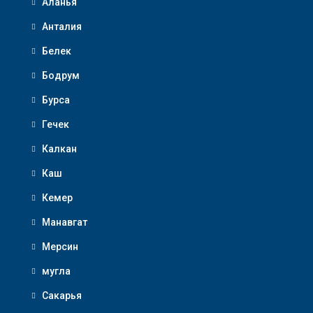
Аланья
Анталия
Белек
Бодрум
Бурса
Гечек
Калкан
Каш
Кемер
Манавгат
Мерсин
мугла
Сакарья