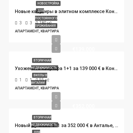
НОВОСТРОЙКА
Новые квартиры в элитном комплексе Коньяалты Анталья. ВНЖ и гражданство.
ДЛЯ
ПОСТОЯННОГО
3
3
180
м2
ПРОЖИВАНИЯ
АПАРТАМЕНТ, КВАРТИРА
€139.000
ВТОРИЧНАЯ
Ухоженная квартира 1+1 за 139 000 € в Коньяалты, Анталья. Престижная резиденция у пляжа.
НЕДВИЖИМОСТЬ
ВИЛЛЫ В
1
1
55
м2
АНТАЛИИ
АПАРТАМЕНТ, КВАРТИРА
€352.000
ВТОРИЧНАЯ
Новый дуплекс 4+1 за 352 000 € в Анталье, район Коньяалты. 800 метров до пляжа.
НЕДВИЖИМОСТЬ
ДЛЯ