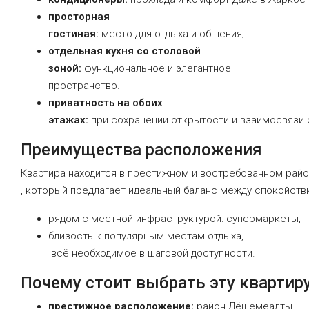
просторная
гостиная:
место
для
отдыха
и
общения;
отдельная
кухня
со
столовой
зоной:
функциональное
и
элегантное
пространство.
приватность
на
обоих
этажах:
при
сохранении
открытости
и
взаимосвязи
Преимущества
расположения
Квартира
находится
в
престижном
и
востребованном
райо
,
который
предлагает
идеальный
баланс
между
спокойств
рядом
с
местной
инфраструктурой:
супермаркеты,
т
близость
к
популярным
местам
отдыха,
всё
необходимое
в
шаговой
доступности.
Почему
стоит
выбрать
эту
квартир
престижное
расположение:
район
Дёшемеалты