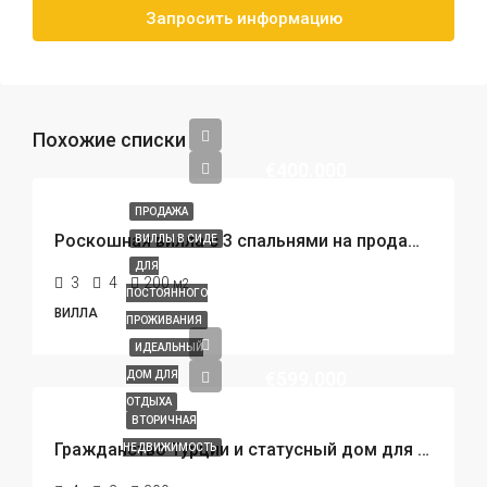
Запросить информацию
Похожие списки
€400.000
ПРОДАЖА
Роскошная вилла с 3 спальнями на продажу в Сиде — частный бассейн и вид на Таврские горы
ВИЛЛЫ В СИДЕ
ДЛЯ
3
4
200
м2
ПОСТОЯННОГО
ВИЛЛА
ПРОЖИВАНИЯ
ИДЕАЛЬНЫЙ
€599.000
ДОМ ДЛЯ
ОТДЫХА
ВТОРИЧНАЯ
Гражданство Турции и статусный дом для семьи всего в 800 метрах от пляжа. Редкое предложение.
НЕДВИЖИМОСТЬ