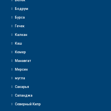
Белек
Бодрум
Бурса
Гечек
Калкан
Каш
Кемер
Манавгат
Мерсин
мугла
Сакарья
Сапанджа
Северный Кипр