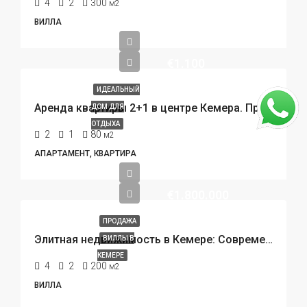
4
2
300
м2
ВИЛЛА
€1.100
ИДЕАЛЬНЫЙ
Аренда квартиры 2+1 в центре Кемера. Прайм-локация, 300 метров до пляжа.
ДОМ ДЛЯ
ОТДЫХА
2
1
80
м2
АПАРТАМЕНТ, КВАРТИРА
€1.800.000
ПРОДАЖА
Элитная недвижимость в Кемере: Современные виллы с частным бассейном в 450 метрах от пляжа.
ВИЛЛЫ В
КЕМЕРЕ
4
2
200
м2
ВИЛЛА