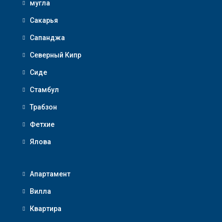
мугла
Сакарья
Сапанджа
Северный Кипр
Сиде
Стамбул
Трабзон
Фетхие
Ялова
Апартамент
Вилла
Квартира