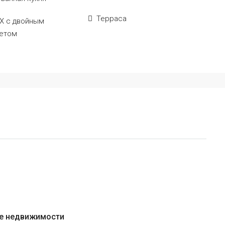
Терраса
Х с двойным
кетом
те недвижимости