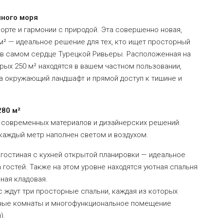
много моря
орте и гармонии с природой. Эта совершенно новая,
м² — идеальное решение для тех, кто ищет просторный
в самом сердце Турецкой Ривьеры. Расположенная на
рых 250 м² находятся в вашем частном пользовании,
а окружающий ландшафт и прямой доступ к тишине и
280 м²
 современных материалов и дизайнерских решений.
 каждый метр наполнен светом и воздухом.
гостиная с кухней открытой планировки — идеальное
гостей. Также на этом уровне находятся уютная спальня
ная кладовая.
с ждут три просторные спальни, каждая из которых
анные комнаты и многофункциональное помещение
).