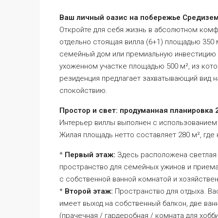
Ваш личный оазис на побережье Средизе
Откройте для себя жизнь в абсолютном комф
отдельно стоящая вилла (6+1) площадью 350 
семейный дом или премиальную инвестицию 
ухоженном участке площадью 500 м², из кото
резиденция предлагает захватывающий вид н
спокойствию.
Простор и свет: продуманная планировка 
Интерьер виллы выполнен с использованием
Жилая площадь нетто составляет 280 м², где
*
Первый этаж:
Здесь расположена светлая 
пространство для семейных ужинов и приема 
с собственной ванной комнатой и хозяйствен
*
Второй этаж:
Пространство для отдыха. Ва
имеет выход на собственный балкон, две в
(прачечная / гардеробная / комната для хобби