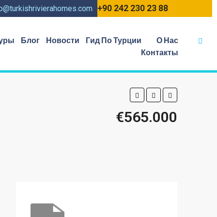
+90 242 230 23 88
fo@turkishrivierahomes.com
уры
Блог
Новости
Гид По Турции
О Нас
Контакты
€565.000