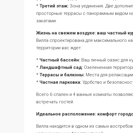
*
Третий этаж:
Зона уединения. Две дополни
просторные террасы с панорамным видом на
закатами.
Жизнь на свежем воздухе: ваш частный ку
Вилла спроектирована для максимального н
территории вас ждет:
*
Частный бассейн:
Ваш личный оазис для ку
*
Ландшафтный сад:
Озелененная территори
*
Террасы и балконы:
Места для релаксации
*
Частная парковка:
Удобство и безопасност
Всего 6 спален и 4 ванные комнаты позвол
встречать гостей.
Идеальное расположение: комфорт городс
Вилла находится в одном из самых востребо