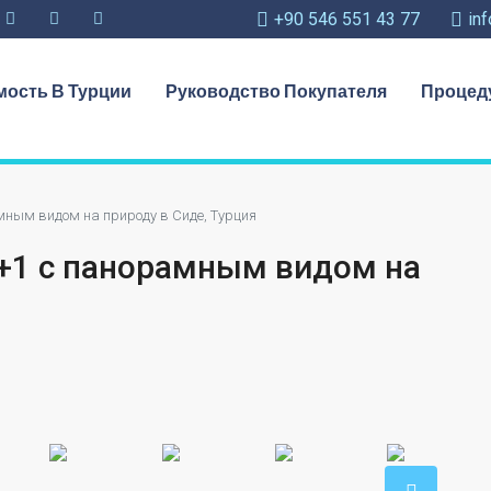
+90 546 551 43 77
in
ость В Турции
Руководство Покупателя
Процед
мным видом на природу в Сиде, Турция
6+1 с панорамным видом на