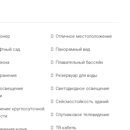
ионер
Отличное местоположение
фтный сад
Панорамный вид
зона
Плавательный бассейн
ранения
Резервуар для воды
 освещение
Светодиодное освещение
и
Сейсмостойкость зданий
ение круглосуточной
Спутниковое телевидение
сти
ТВ кабель
ванная кухня