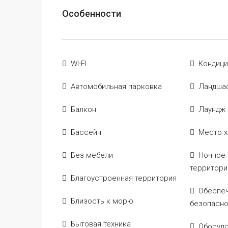
Особенности
WI-FI
Кондиц
Автомобильная парковка
Ландша
Балкон
Лаундж 
Бассейн
Место х
Без мебели
Ночное
территори
Благоустроенная территория
Обеспеч
Близость к морю
безопасно
Бытовая техника
Оборудо